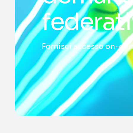
federati
Fornisci accesso on-dema