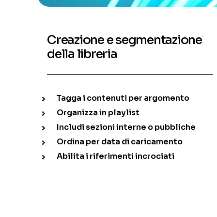
Creazione e segmentazione
della libreria
Tagga i contenuti per argomento
Organizza in playlist
Includi sezioni interne o pubbliche
Ordina per data di caricamento
Abilita i riferimenti incrociati