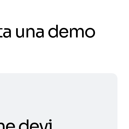
ota una demo
he devi