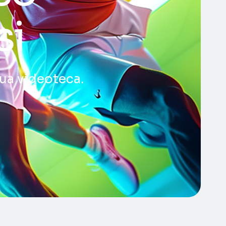
si
tua videoteca.