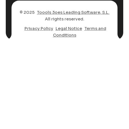
© 2025
Toools 3oes Leading Software, S.L.
All rights reserved.
Privacy Policy
Legal Notice
Terms and
Conditions
Inglese
Spagnolo
Arabo
Bengalese
Cinese semplificato