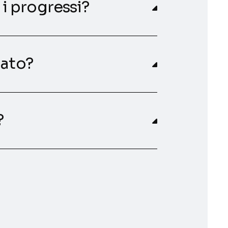
i progressi?
nato?
?