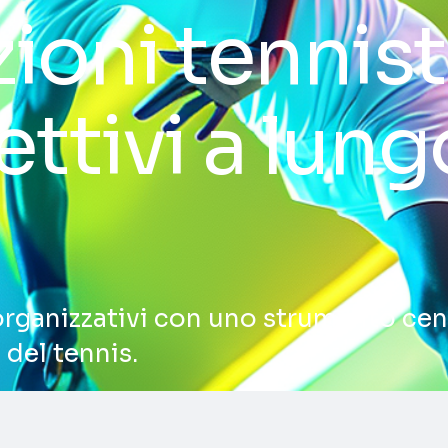
ioni tennis
iettivi a lung
i organizzativi con uno strumento cen
 del tennis.