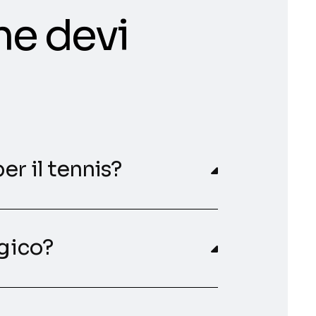
he devi
er il tennis?
egico?