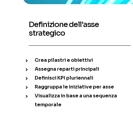
Definizione dell'asse
strategico
Crea pilastri e obiettivi
Assegna reparti principali
Definisci KPI pluriennali
Raggruppa le iniziative per asse
Visualizza in base a una sequenza
temporale