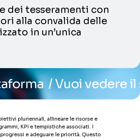
ni e dei tesseramenti con
ori alla convalida delle
lizzato in un’unica
uoi vedere il sistema? P
ttivi pluriennali, allineare le risorse e
ogrammi, KPI e tempistiche associati. I
i progressi e adeguare le priorità. Questo