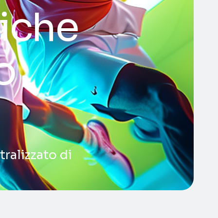
tiche
o
tralizzato di