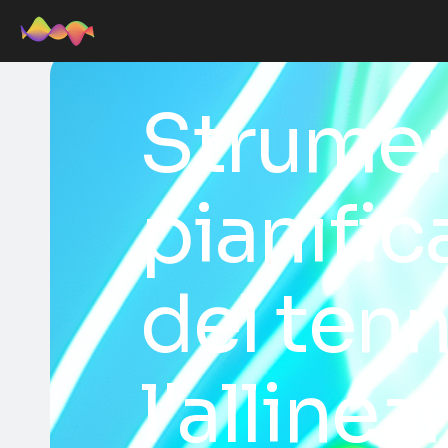
Strumen
pianific
del tenn
l'alline