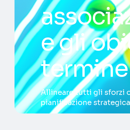
associaz
e gli ob
termine
Allineare tutti gli sforz
pianificazione strategica