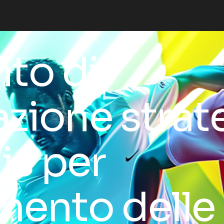
to di
azione strat
is per
amento delle