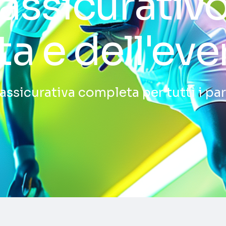
 assicurativ
eta e dell'ev
ssicurativa completa per tutti i par