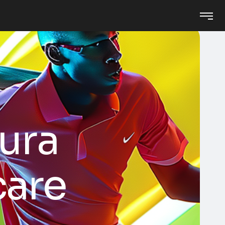
ura
care