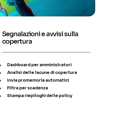
Segnalazioni e avvisi sulla
copertura
Dashboard per amministratori
Analisi delle lacune di copertura
Invia promemoria automatici
Filtra per scadenza
Stampa riepiloghi delle policy