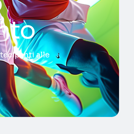
o
ento
tecipanti alle