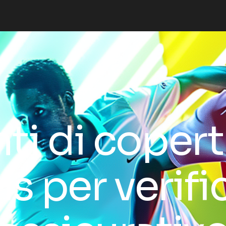
ti di copert
is per verifi