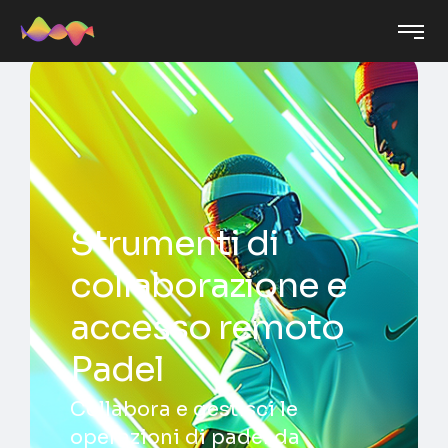
Strumenti di
collaborazione e
accesso remoto
Padel
Collabora e gestisci le
operazioni di padel da