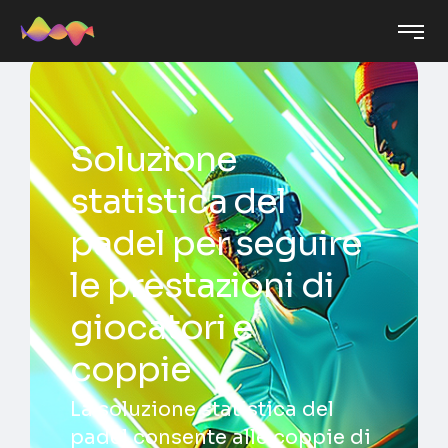
Soluzione
statistica del
padel per seguire
le prestazioni di
giocatori e
coppie
La soluzione statistica del
padel consente alle coppie di