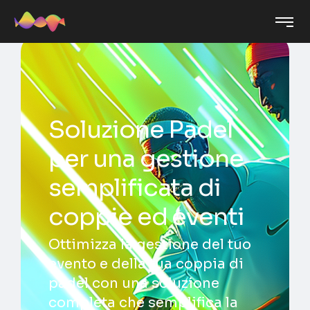
Soluzione Padel
per una gestione
semplificata di
coppie ed eventi
Ottimizza la gestione del tuo
evento e della tua coppia di
padel con una soluzione
completa che semplifica la