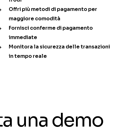
Offri più metodi di pagamento per
maggiore comodità
Fornisci conferme di pagamento
immediate
Monitora la sicurezza delle transazioni
in tempo reale
ota una demo