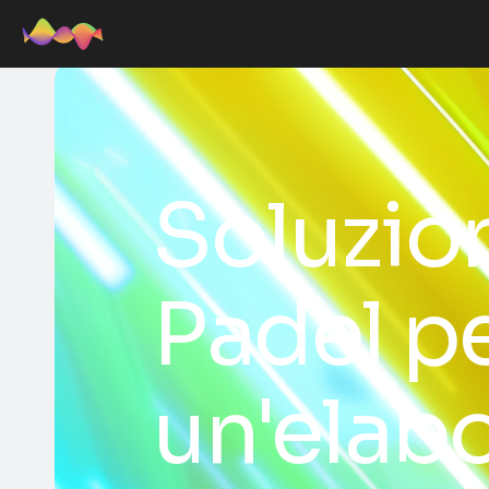
Soluzio
Padel p
un'elabo