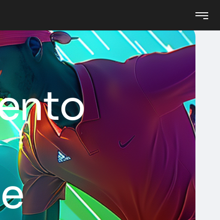
mento
le