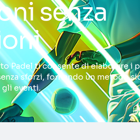
oni senza
ioni
o Padel ti consente di elaborare i 
 senza sforzi, fornendo un metodo sic
 gli eventi.