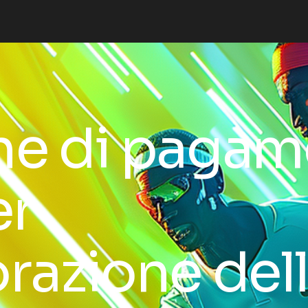
ne di paga
er
razione del