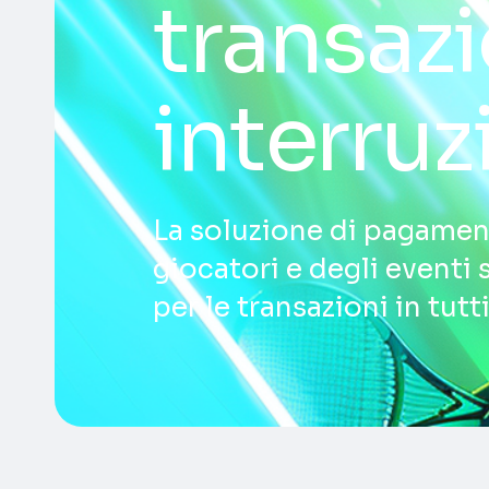
transazi
interruz
La soluzione di pagament
giocatori e degli eventi
per le transazioni in tutti