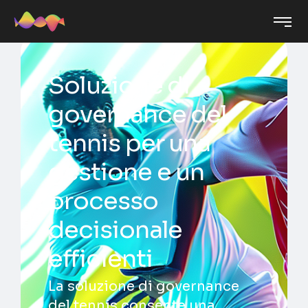
Soluzione di
governance del
tennis per una
gestione e un
processo
decisionale
efficienti
La soluzione di governance
del tennis consente una