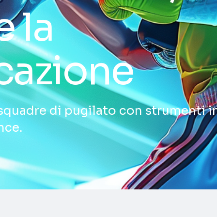
e la
cazione
squadre di pugilato con strumenti in
nce.