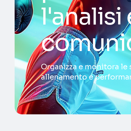
l'analisi 
comuni
Organizza e monitora le 
allenamento e performa