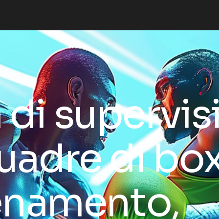
 di supervis
quadre di bo
lenamento,