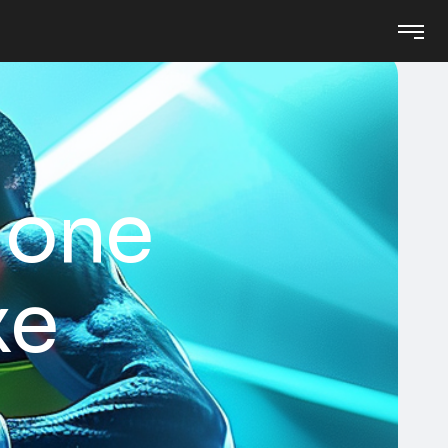
ione
xe