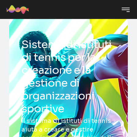
Sistema di istituti
di tennis per la
creazione e la
gestione di
organizzazioni
sportive
Il sistema di istituti di tennis
aiuta a creare e gestire