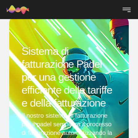
Sistema di
fatturazione Padel
per una gestione
efficiente delle tariffe
e della fatturazione
Il nostro sistema di fatturazione
per il padel semplifica il processo
di fatturazione automatizzando la