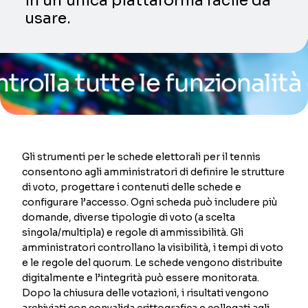
in un’unica piattaforma facile da
usare.
 tutte le funzionalità dell
Gli strumenti per le schede elettorali per il tennis
consentono agli amministratori di definire le strutture
di voto, progettare i contenuti delle schede e
configurare l’accesso. Ogni scheda può includere più
domande, diverse tipologie di voto (a scelta
singola/multipla) e regole di ammissibilità. Gli
amministratori controllano la visibilità, i tempi di voto
e le regole del quorum. Le schede vengono distribuite
digitalmente e l’integrità può essere monitorata.
Dopo la chiusura delle votazioni, i risultati vengono
archiviati con convalida crittografica e collegati agli