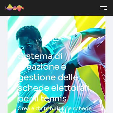
Sistema di
creazione e
gestione delle
schede elettorali
per il tennis
Crea e distribuisci le schede