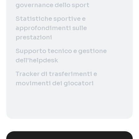
governance dello sport
Statistiche sportive e
approfondimenti sulle
prestazioni
Supporto tecnico e gestione
dell’helpdesk
Tracker di trasferimenti e
movimenti dei giocatori