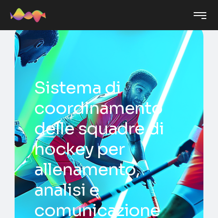
Sistema di
coordinamento
delle squadre di
hockey per
allenamento,
analisi e
comunicazione