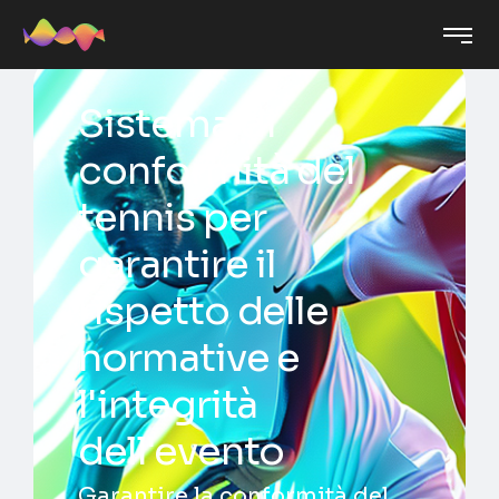
Sistema di
conformità del
tennis per
garantire il
rispetto delle
normative e
l'integrità
dell'evento
Garantire la conformità del