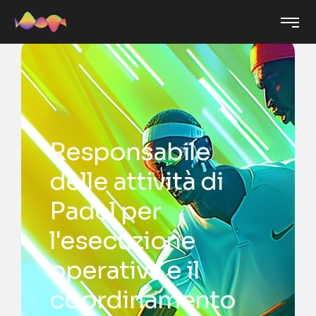
Responsabile
delle attività di
Padel per
l'esecuzione
operativa e il
coordinamento