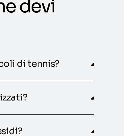
he devi
oli di tennis?
zzati?
ssidi?