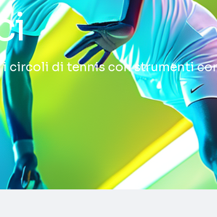
ci
i i circoli di tennis con strumenti c