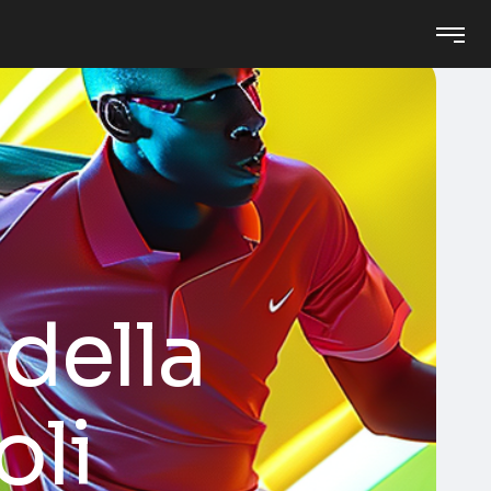
della
oli