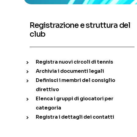
Registrazione e struttura del
club
Registra nuovi circoli di tennis
Archivia i documenti legali
Definisci i membri del consiglio
direttivo
Elenca i gruppi di giocatori per
categoria
Registra i dettagli dei contatti