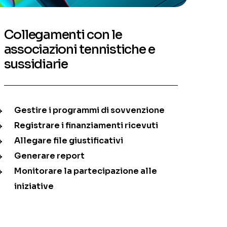
Collegamenti con le
associazioni tennistiche e
sussidiarie
Gestire i programmi di sovvenzione
Registrare i finanziamenti ricevuti
Allegare file giustificativi
Generare report
Monitorare la partecipazione alle
iniziative