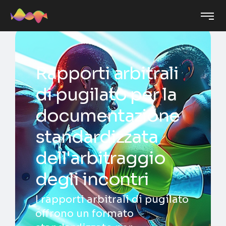
Rapporti arbitrali
di pugilato per la
documentazione
standardizzata
dell'arbitraggio
degli incontri
I rapporti arbitrali di pugilato
offrono un formato