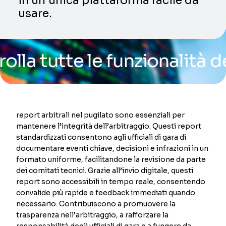
in un’unica piattaforma facile da
usare.
utte le funzionalità della 
report arbitrali nel pugilato sono essenziali per
mantenere l’integrità dell’arbitraggio. Questi report
standardizzati consentono agli ufficiali di gara di
documentare eventi chiave, decisioni e infrazioni in un
formato uniforme, facilitandone la revisione da parte
dei comitati tecnici. Grazie all’invio digitale, questi
report sono accessibili in tempo reale, consentendo
convalide più rapide e feedback immediati quando
necessario. Contribuiscono a promuovere la
trasparenza nell’arbitraggio, a rafforzare la
responsabilità degli ufficiali di gara e a fungere da