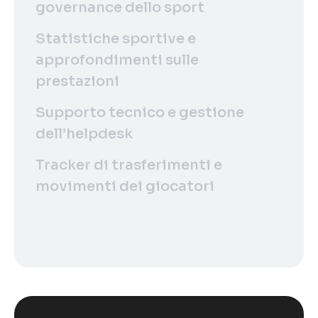
governance dello sport
Statistiche sportive e
approfondimenti sulle
prestazioni
Supporto tecnico e gestione
dell’helpdesk
Tracker di trasferimenti e
movimenti dei giocatori