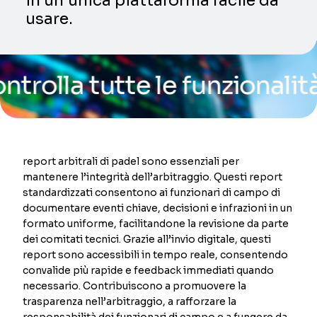
in un’unica piattaforma facile da
usare.
 tutte le funzionalità dell
report arbitrali di padel sono essenziali per
mantenere l’integrità dell’arbitraggio. Questi report
standardizzati consentono ai funzionari di campo di
documentare eventi chiave, decisioni e infrazioni in un
formato uniforme, facilitandone la revisione da parte
dei comitati tecnici. Grazie all’invio digitale, questi
report sono accessibili in tempo reale, consentendo
convalide più rapide e feedback immediati quando
necessario. Contribuiscono a promuovere la
trasparenza nell’arbitraggio, a rafforzare la
responsabilità dei funzionari di campo e a fungere da