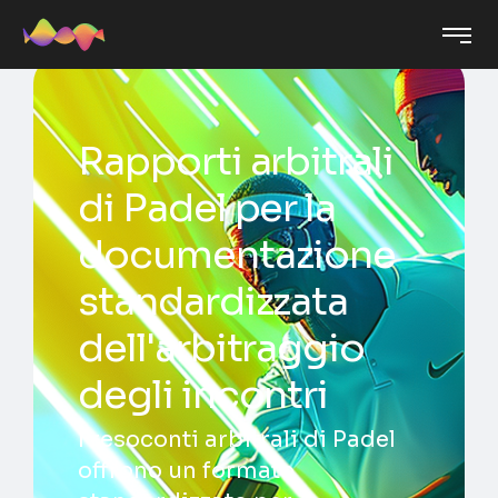
Rapporti arbitrali
di Padel per la
documentazione
standardizzata
dell'arbitraggio
degli incontri
I resoconti arbitrali di Padel
offrono un formato