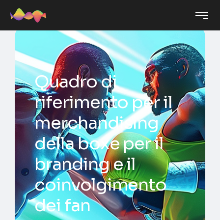
Quadro di
riferimento per il
merchandising
della boxe per il
branding e il
coinvolgimento
dei fan