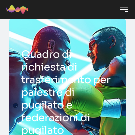
Quadro di
richiesta di
trasferimento per
palestre di
pugilato e
federazioni di
pugilato