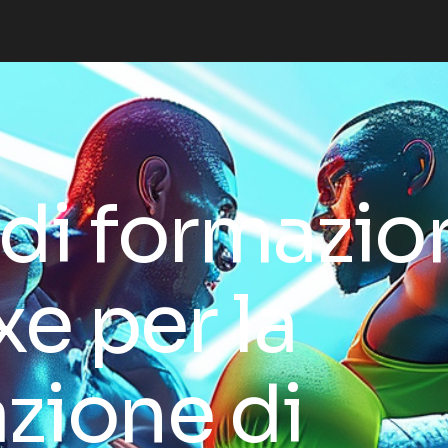
di formazio
xe per la
azione di