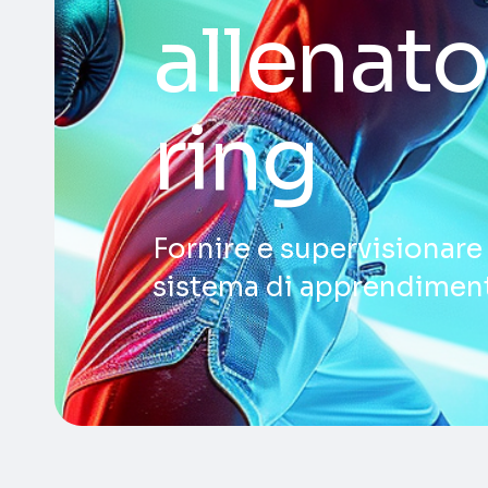
allenator
ring
Fornire e supervisionar
sistema di apprendimen