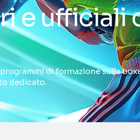
i e ufficiali 
e programmi di formazione sulla box
to dedicato.