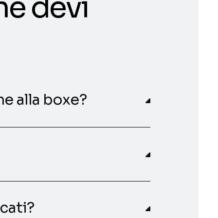
he devi
ne alla boxe?
icati?