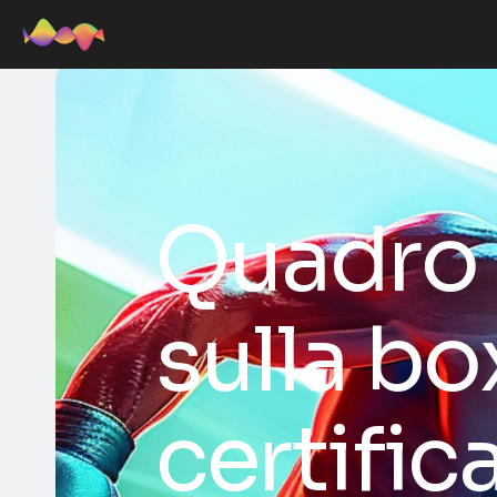
Quadro 
sulla bo
certific