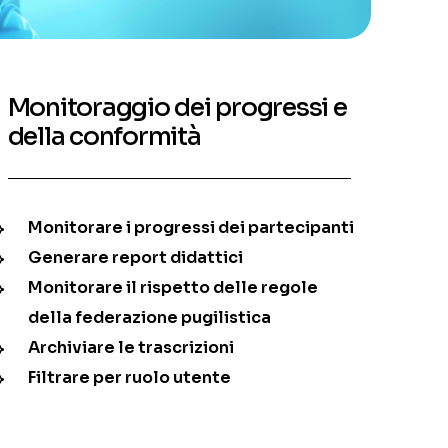
Monitoraggio dei progressi e
della conformità
Monitorare i progressi dei partecipanti
Generare report didattici
Monitorare il rispetto delle regole
della federazione pugilistica
Archiviare le trascrizioni
Filtrare per ruolo utente