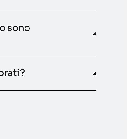
to sono
orati?