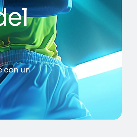
del
e con un