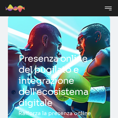
Presenza online
del pugilato e
integrazione
dell'ecosistema
digitale
Rafforza la presenza online