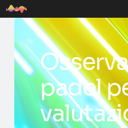
Osservat
padel p
valutaz