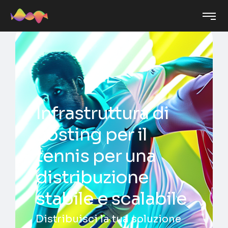
Infrastruttura di
hosting per il
tennis per una
distribuzione
stabile e scalabile
Distribuisci la tua soluzione