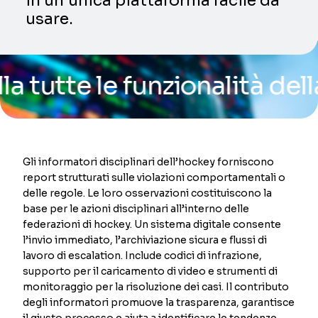
in un’unica piattaforma facile da
usare.
tte le funzionalità della n
Gli informatori disciplinari dell’hockey forniscono
report strutturati sulle violazioni comportamentali o
delle regole. Le loro osservazioni costituiscono la
base per le azioni disciplinari all’interno delle
federazioni di hockey. Un sistema digitale consente
l’invio immediato, l’archiviazione sicura e flussi di
lavoro di escalation. Include codici di infrazione,
supporto per il caricamento di video e strumenti di
monitoraggio per la risoluzione dei casi. Il contributo
degli informatori promuove la trasparenza, garantisce
il giusto processo e aiuta a identificare le tendenze