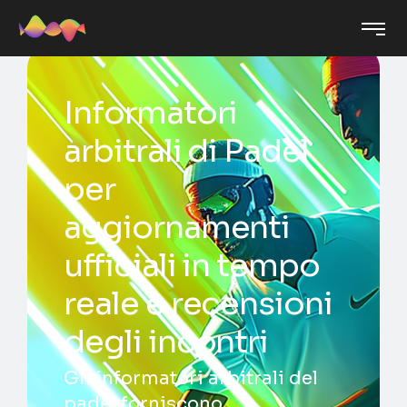
Informatori
arbitrali di Padel
per
aggiornamenti
ufficiali in tempo
reale e recensioni
degli incontri
Gli informatori arbitrali del
padel forniscono