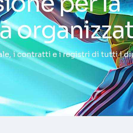
ione per la
a organizzat
e, i contratti e i registri di tutti i 