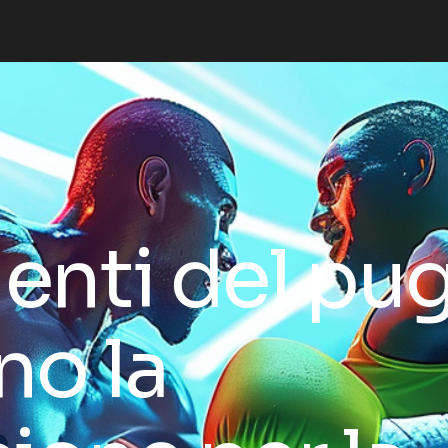
enti del pug
no la