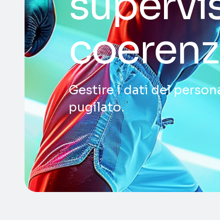
supervis
coerenz
Gestire i dati del personal
pugilato.