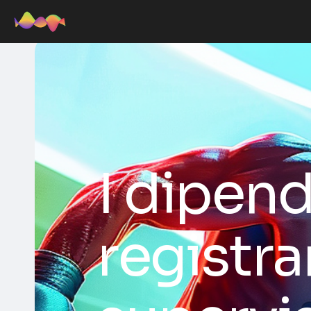
I dipend
registra