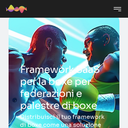
Framework SaaS
per la boxe per
federazioni e
palestre di boxe
Distribuisci il tuo framework
di boxe come una soluzione