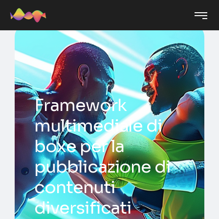
Framework
multimediale di
boxe per la
pubblicazione di
contenuti
diversificati