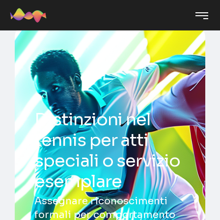
Distinzioni nel
tennis per atti
speciali o servizio
esemplare
Assegnare riconoscimenti
formali per comportamento