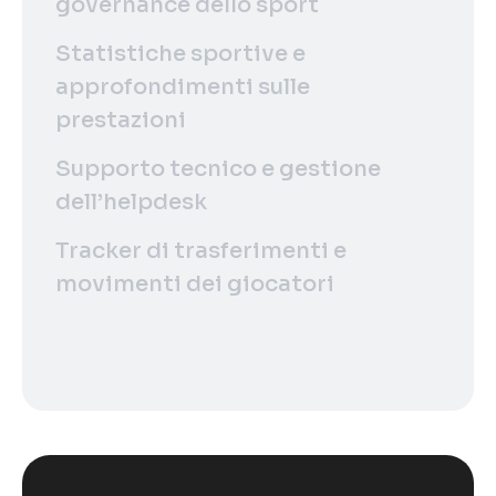
governance dello sport
Statistiche sportive e
approfondimenti sulle
prestazioni
Supporto tecnico e gestione
dell’helpdesk
Tracker di trasferimenti e
movimenti dei giocatori