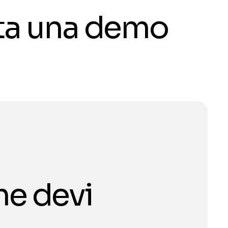
ota una demo
he devi