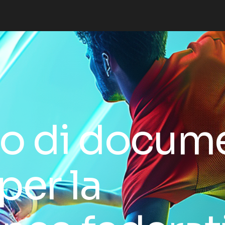
o di docum
per la