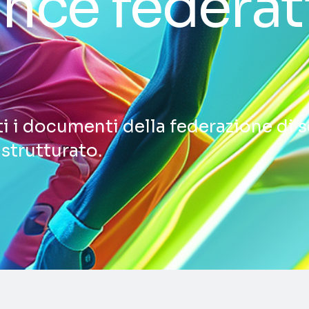
nce federat
ti i documenti della federazione di 
 strutturato.