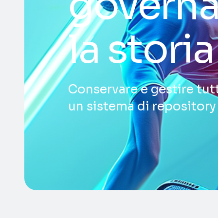
governa
la storia
Conservare e gestire tut
un sistema di repository