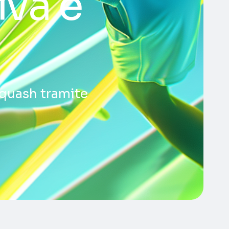
iva e
squash tramite