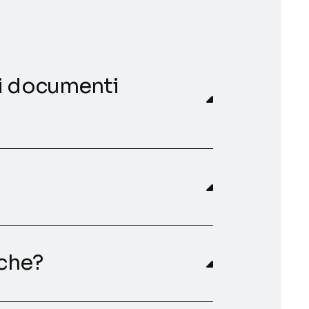
di documenti
rche?