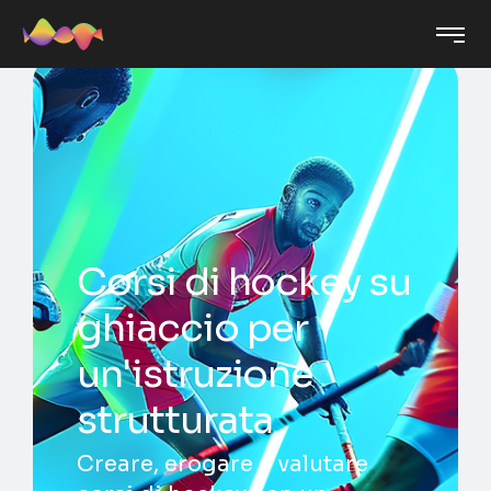
Corsi di hockey su
ghiaccio per
un'istruzione
strutturata
Creare, erogare e valutare