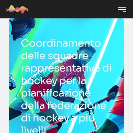
Coordinamento
delle squadre
rappresentative di
hockey per la
pianificazione
della federazione
di hockey a più
livelli