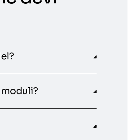
el?
i moduli?