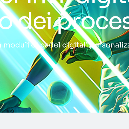
o dei proce
n moduli di padel digitali personalizz