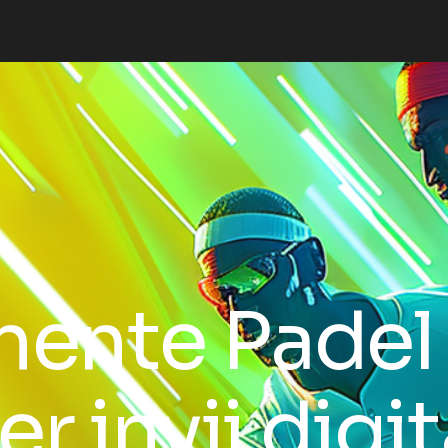
ente Padel
r invii digit