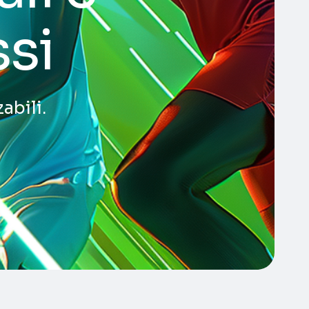
ssi
abili.