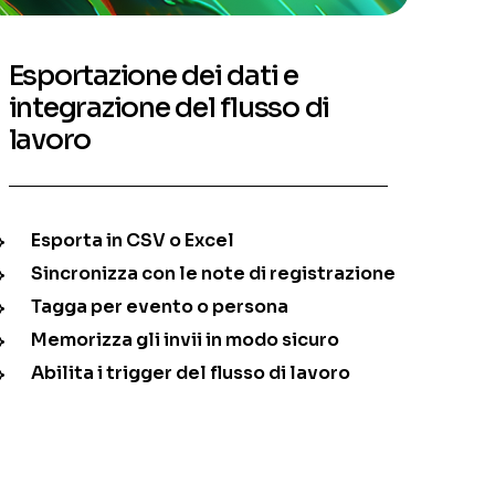
Esportazione dei dati e
integrazione del flusso di
lavoro
Esporta in CSV o Excel
Sincronizza con le note di registrazione
Tagga per evento o persona
Memorizza gli invii in modo sicuro
Abilita i trigger del flusso di lavoro