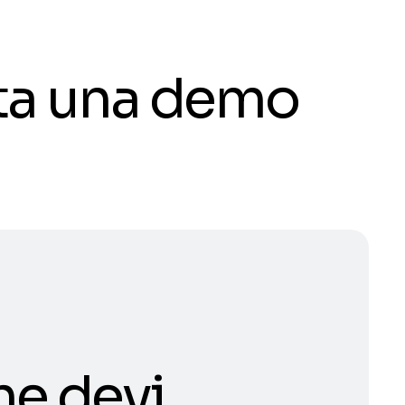
ota una demo
he devi