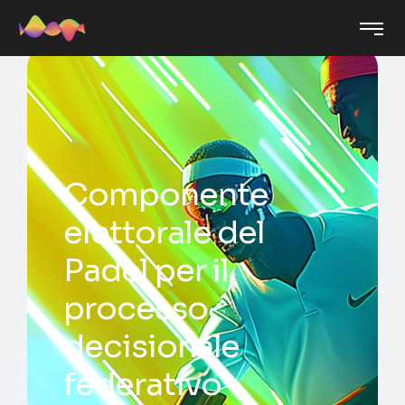
Componente
elettorale del
Padel per il
processo
decisionale
federativo