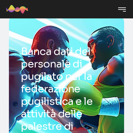
Banca dati del
personale di
pugilato per la
federazione
pugilistica e le
attività delle
palestre di