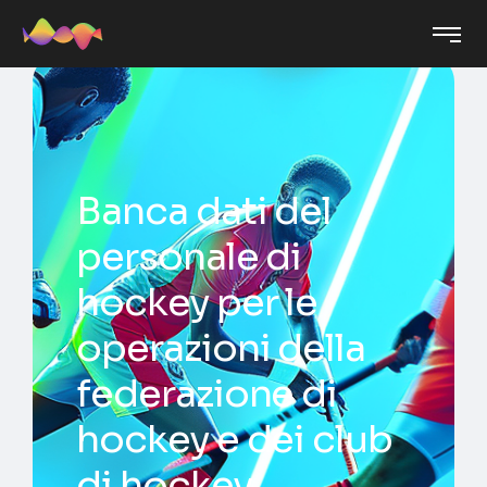
Banca dati del
personale di
hockey per le
operazioni della
federazione di
hockey e dei club
di hockey