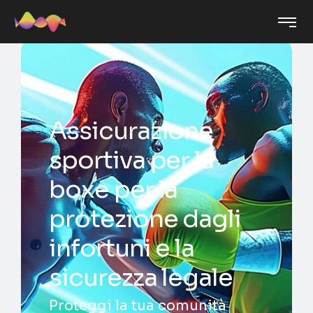
Assicurazione
sportiva per la
boxe per la
protezione dagli
infortuni e la
sicurezza legale
Proteggi la tua comunità