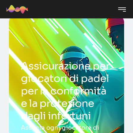
Assicurazione per
giocatori di padel
per la conformità
e la protezione
dagli infortuni
Associa ogni giocatore di