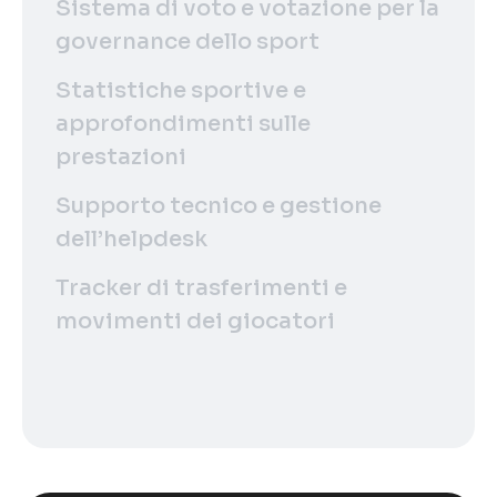
Sistema di voto e votazione per la
governance dello sport
Statistiche sportive e
approfondimenti sulle
prestazioni
Supporto tecnico e gestione
dell’helpdesk
Tracker di trasferimenti e
movimenti dei giocatori