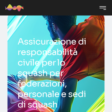
Assicurazione di
responsabilità
civile per lo
squash per
federazioni,
personale e sedi
di squash