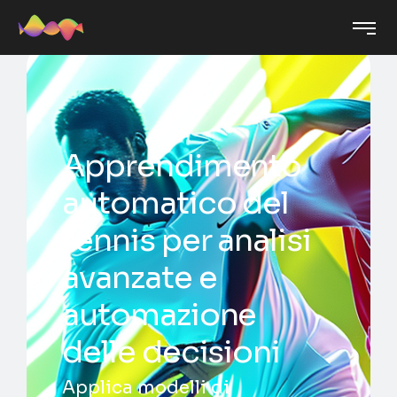
Apprendimento
automatico del
tennis per analisi
avanzate e
automazione
delle decisioni
Applica modelli di