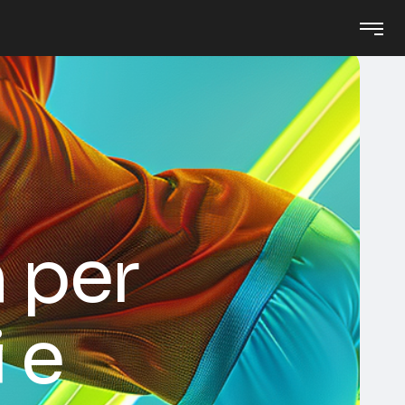
 per
 e