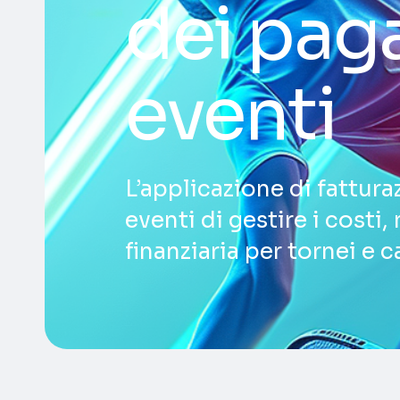
dei pag
eventi
L’applicazione di fattura
eventi di gestire i costi
finanziaria per tornei e 