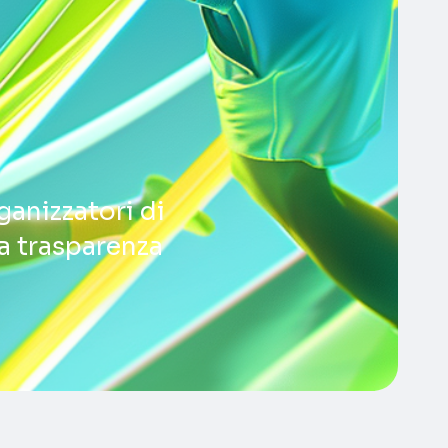
i
ganizzatori di
la trasparenza