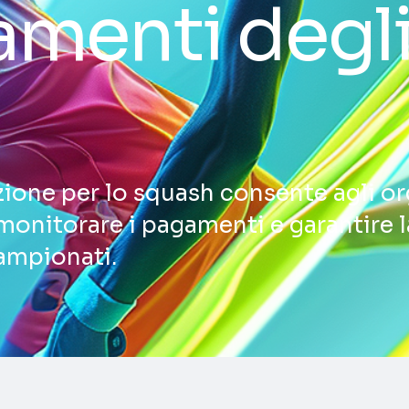
amenti degl
zione per lo squash consente agli or
, monitorare i pagamenti e garantire 
campionati.