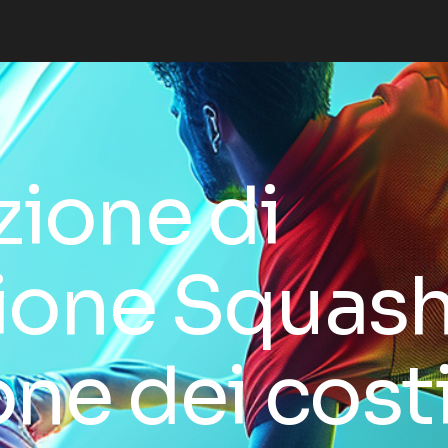
zione di
zione Squash
one dei costi