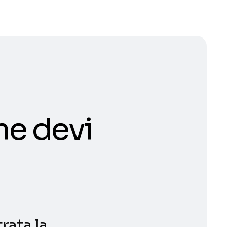
he devi
ata la