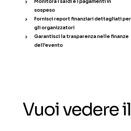
Monitora i saldi e i pagamenti in
sospeso
Fornisci report finanziari dettagliati pe
gli organizzatori
Garantisci la trasparenza nelle finanze
dell’evento
Vuoi vedere 