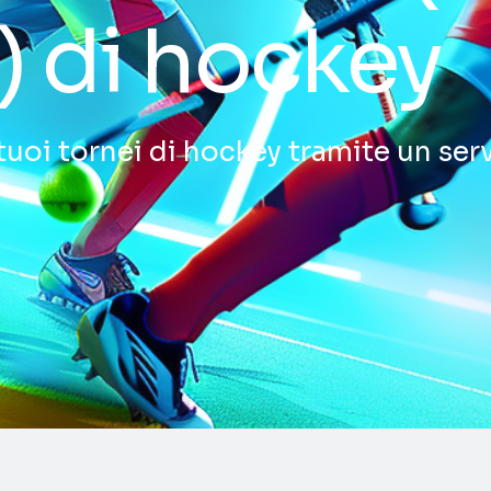
) di hockey
tuoi tornei di hockey tramite un ser