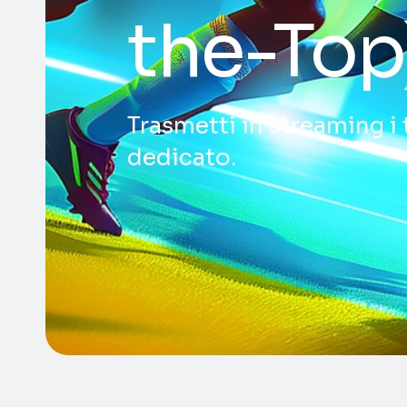
the-Top
Trasmetti in streaming i 
dedicato.