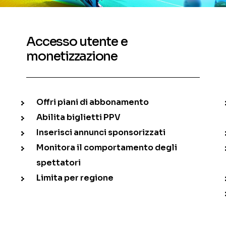
Accesso utente e
monetizzazione
Offri piani di abbonamento
Abilita biglietti PPV
Inserisci annunci sponsorizzati
Monitora il comportamento degli
spettatori
Limita per regione