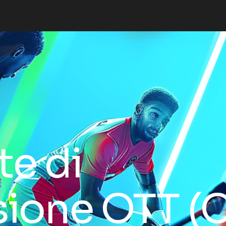
e di
sione OTT (