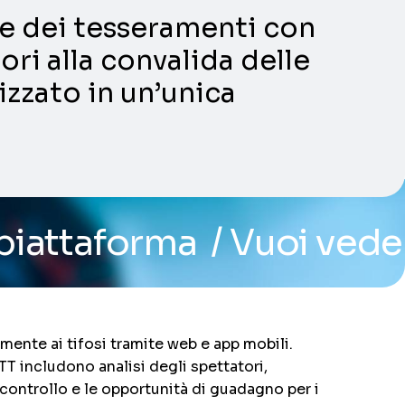
ni e dei tesseramenti con
ori alla convalida delle
lizzato in un’unica
a
/ Vuoi vedere il siste
mente ai tifosi tramite web e app mobili.
T includono analisi degli spettatori,
l controllo e le opportunità di guadagno per i