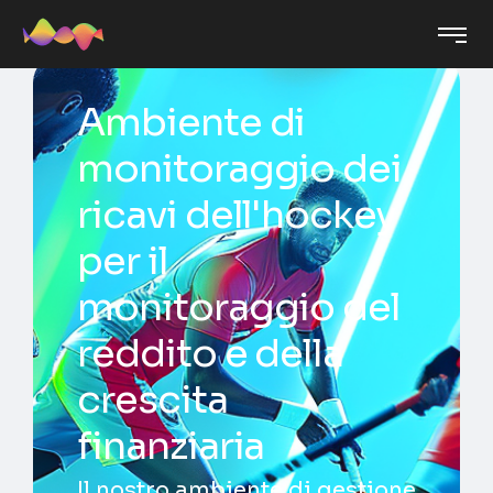
Ambiente di
monitoraggio dei
ricavi dell'hockey
per il
monitoraggio del
reddito e della
crescita
finanziaria
Il nostro ambiente di gestione