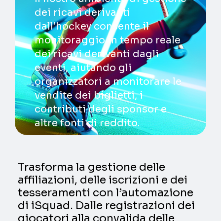
dei ricavi derivanti
dall’hockey consente il
monitoraggio in tempo reale
dei ricavi derivanti dagli
eventi, aiutando gli
organizzatori a monitorare le
vendite dei biglietti, i
contributi degli sponsor e
altre fonti di reddito.
Trasforma la gestione delle
affiliazioni, delle iscrizioni e dei
tesseramenti con l’automazione
di iSquad. Dalle registrazioni dei
giocatori alla convalida delle