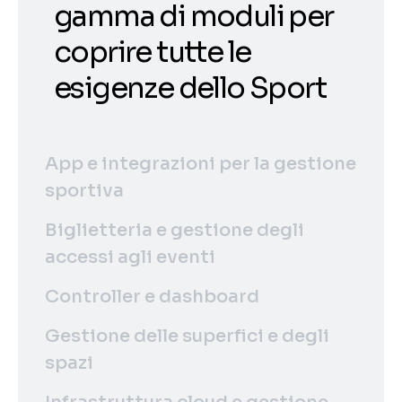
gamma di moduli per
coprire tutte le
esigenze dello Sport
App e integrazioni per la gestione
sportiva
Biglietteria e gestione degli
accessi agli eventi
Controller e dashboard
Gestione delle superfici e degli
spazi