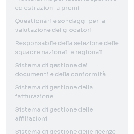
ed estrazioni a premi
Questionari e sondaggi per la
valutazione dei giocatori
Responsabile della selezione delle
squadre nazionali e regionali
Sistema di gestione dei
documenti e della conformità
Sistema di gestione della
fatturazione
Sistema di gestione delle
affiliazioni
Sistema di gestione delle licenze