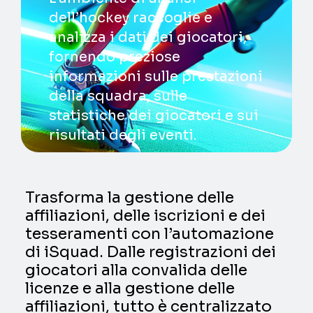
dell’hockey raccoglie e
analizza i dati dei giocatori,
fornendo preziose
informazioni sulle prestazioni
della squadra, sulle
statistiche dei giocatori e sui
risultati degli eventi.
Trasforma la gestione delle
affiliazioni, delle iscrizioni e dei
tesseramenti con l’automazione
di iSquad. Dalle registrazioni dei
giocatori alla convalida delle
licenze e alla gestione delle
affiliazioni, tutto è centralizzato