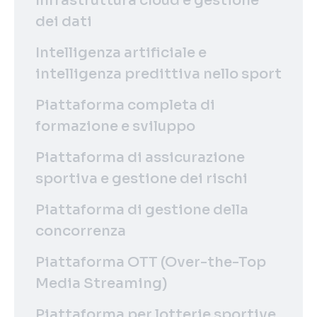
Infrastruttura cloud e gestione
dei dati
Intelligenza artificiale e
intelligenza predittiva nello sport
Piattaforma completa di
formazione e sviluppo
Piattaforma di assicurazione
sportiva e gestione dei rischi
Piattaforma di gestione della
concorrenza
Piattaforma OTT (Over-the-Top
Media Streaming)
Piattaforma per lotterie sportive