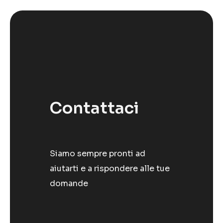
Contattaci
Siamo sempre pronti ad
aiutarti e a rispondere alle tue
domande