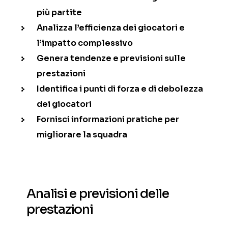
più partite
Analizza l’efficienza dei giocatori e
l’impatto complessivo
Genera tendenze e previsioni sulle
prestazioni
Identifica i punti di forza e di debolezza
dei giocatori
Fornisci informazioni pratiche per
migliorare la squadra
Analisi e previsioni delle
prestazioni