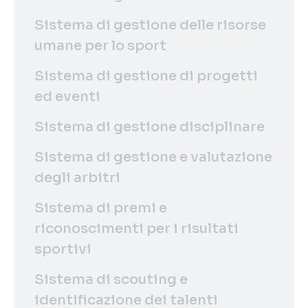
Sistema di gestione delle risorse
umane per lo sport
Sistema di gestione di progetti
ed eventi
Sistema di gestione disciplinare
Sistema di gestione e valutazione
degli arbitri
Sistema di premi e
riconoscimenti per i risultati
sportivi
Sistema di scouting e
identificazione dei talenti