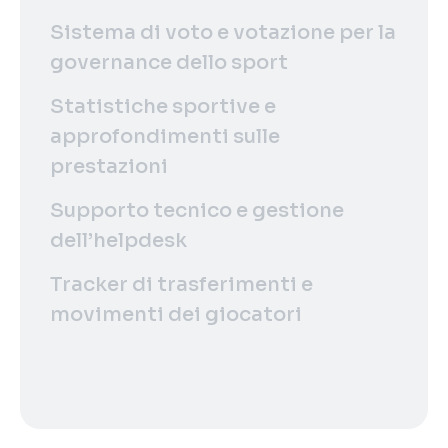
Sistema di voto e votazione per la
governance dello sport
Statistiche sportive e
approfondimenti sulle
prestazioni
Supporto tecnico e gestione
dell’helpdesk
Tracker di trasferimenti e
movimenti dei giocatori