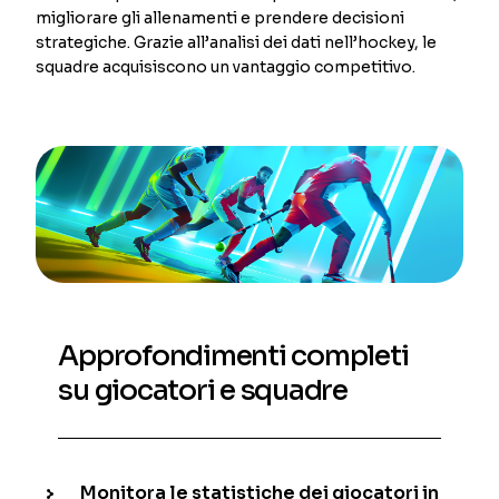
migliorare gli allenamenti e prendere decisioni
strategiche. Grazie all’analisi dei dati nell’hockey, le
squadre acquisiscono un vantaggio competitivo.
Approfondimenti completi
su giocatori e squadre
Monitora le statistiche dei giocatori in