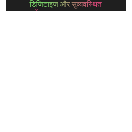
डिजिटाइज़ और सुव्यवस्थित
करें
अपने खेल के साथ
iSquad की शक्ति
मॉड्यूल
संबद्धता
कृत्रिम बुद्धिमत्ता
ऐप्स
पुरस्कार
बिलिंग