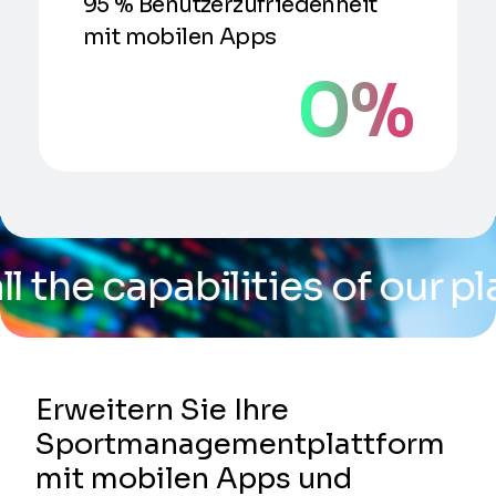
95 % Benutzerzufriedenheit
mit mobilen Apps
0
%
abilities of our platform
/
Erweitern Sie Ihre
Sportmanagementplattform
mit mobilen Apps und