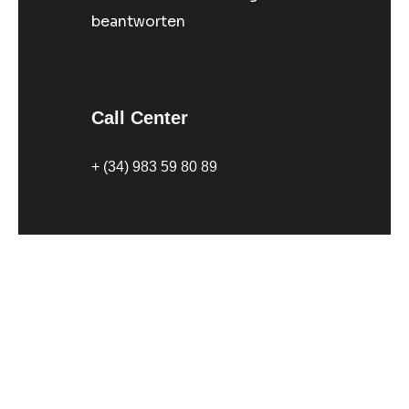
beantworten
Call Center
+ (34) 983 59 80 89
Unser Standort
Avenida Rodrigo Zamorano 6
47151 Parque Tecnológico de
Boecillo Valladolid
Soziales Netzwerk