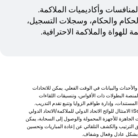
نافسات وأكاديميات الملاكمة.
لحكام والحكام، وسجلات التسجيل،
ة للهواة والملاكمة الاحترافية.
فر iSquad حلاً موحدًا لإدارة الملاكمين والمسؤولين والأحداث والبيانات في الوقت الفعلي. يمكن للاتحادات
المنصة البطولات ذات الأقواس، وتنسيقات اللقاءات
لمستندات، وإدارة طواقم الزوايا وتتبع تقدم التدريب.
تساعد الوحدات الطبية في تتبع تقييمات ما بعد النزال، وبروتوكولات الارتجاج، وعمليات التحقق من العودة إلى الحلبة. يضمن iSquad الامتثال للوائح الاتحاد الدولي للملاكمة/الاتحاد الدولي
ت الجاهزة للأجهزة المحمولة والوصول إلى السحابة، يمكن
لترتيب والكشف التلقائي عن إعادة المباريات وتحسين