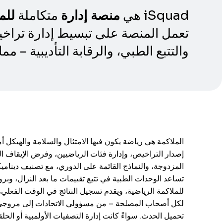
iSquad هي
متكاملة
منصة إدارة
للم
تعمل المنصة على تبسيط إدارة تراخي
والتتبع الطبي، والرقابة التأديبية – م
إصدار التراخيص، وإدارة فئات الرياضيين، وفرض الإيقاف ا
المزدوجة، والنماذج القائمة على الدوري، مع تصنيف ديناميكي
للملاكمة الرياضية، ويقدم تسجيل النتائج في الوقت الفعل
لكل أصحاب المصلحة – من مسؤولي الاتحادات إلى مروجي ا
تحميل الحدث. سواءً كانت إدارة التصفيات الأولمبية أو الحلقات المحلية، فإن iSquad يمنح هيئات الملاكمة الأدوات الل