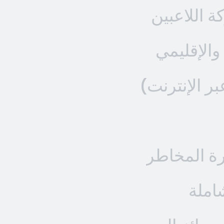
كة اللاعبين
والإقليمي
رة المخاطر
املة