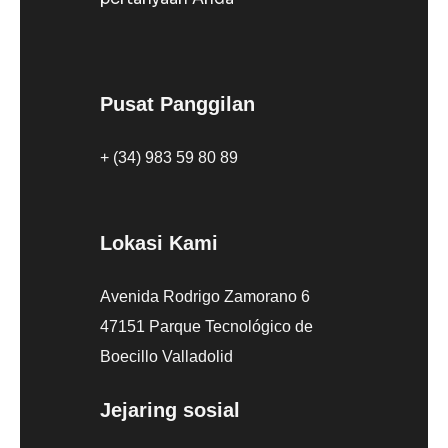
Pusat Panggilan
+ (34) 983 59 80 89
Lokasi Kami
Avenida Rodrigo Zamorano 6
47151 Parque Tecnológico de
Boecillo Valladolid
Jejaring sosial