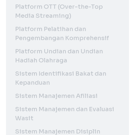
Platform OTT (Over-the-Top
Media Streaming)
Platform Pelatihan dan
Pengembangan Komprehensif
Platform Undian dan Undian
Hadiah Olahraga
Sistem Identifikasi Bakat dan
Kepanduan
Sistem Manajemen Afiliasi
Sistem Manajemen dan Evaluasi
Wasit
Sistem Manajemen Disiplin