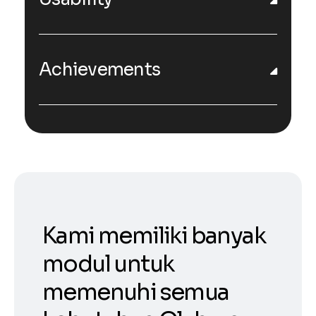
Achievements
Kami memiliki banyak
modul untuk
memenuhi semua