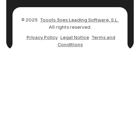
© 2025
Toools 3oes Leading Software, S.L.
All rights reserved.
Privacy Policy
Legal Notice
Terms and
Conditions
English
Spanish
Arabic
Bengali