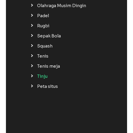
Olahraga Musim Dingin
Padel
Rugbi
Sepak Bola
Squash
Tenis
Tenis meja
Tinju
Peta situs